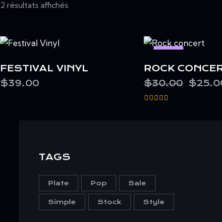
2 résultats affichés
Trié
du
plus
récent
au
-17%
plus
FESTIVAL VINYL
ROCK CONCE
ancien
$
39.00
$
30.00
Le
$
25.0
prix
initial
était :
Note
$30.0
4.00
sur 5
TAGS
Plate
Pop
Sale
Simple
Stock
Style