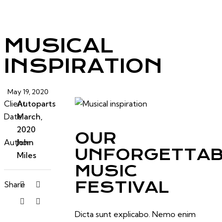
MUSICAL
INSPIRATION
May 19, 2020
Client
Autoparts
Date
March,
2020
OUR
Author
John
UNFORGETTAB
Miles
MUSIC
FESTIVAL
Share
Dicta sunt explicabo. Nemo enim